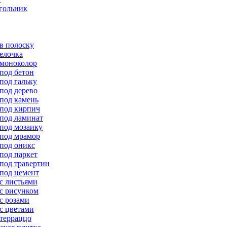
гольник
в полоску
елочка
 моноколор
под бетон
под гальку
под дерево
под камень
 под кирпич
 под ламинат
 под мозаику
 под мрамор
 под оникс
под паркет
под травертин
 под цемент
с листьями
с рисунком
с розами
с цветами
 терраццо