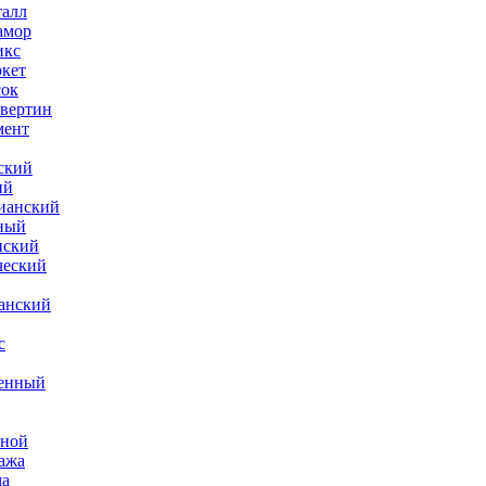
талл
амор
икс
ркет
сок
авертин
мент
ский
ий
ианский
ный
нский
ческий
анский
с
менный
нной
ража
ма