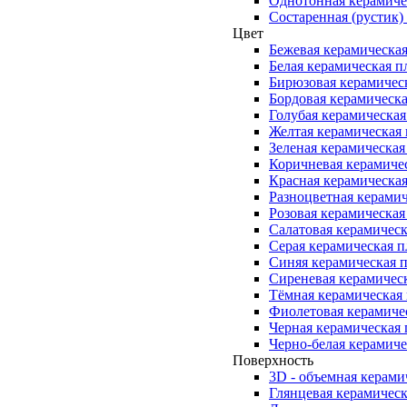
Однотонная керамиче
Состаренная (рустик)
Цвет
Бежевая керамическая
Белая керамическая п
Бирюзовая керамичес
Бордовая керамическа
Голубая керамическая
Желтая керамическая
Зеленая керамическая
Коричневая керамиче
Красная керамическая
Разноцветная керамич
Розовая керамическая
Салатовая керамическ
Серая керамическая п
Синяя керамическая 
Сиреневая керамичес
Тёмная керамическая
Фиолетовая керамиче
Черная керамическая 
Черно-белая керамиче
Поверхность
3D - объемная керами
Глянцевая керамическ