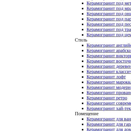
Керамогранит под ме
Керамогранит под мр
Керамогранит под он
Керамогранит под па
Керамогранит под пе
Керамогранит под тр
Керамогранит под це
Стиль
Керамогранит англий
Керамогранит арабск
Керамогранит виктор
Керамогранит восточ
Керамогранит дереве
Керамогранит класси
Керамогранит лофт
Керамогранит марокк
Керамогранит модерн
Керамогранит прован
Керамогранит ретро
Керамогранит совре
Керамогранит хай-тек
Помещение
Керамогранит для ва
Керамогранит для га
Керамогранит для до