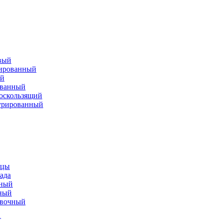
вый
тированный
ый
ованный
оскользящий
урированный
ицы
ада
ьный
ный
овочный
т