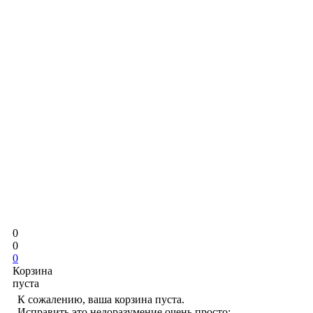
0
0
0
Корзина
пуста
К сожалению, ваша корзина пуста.
Исправить это недоразумение очень просто: