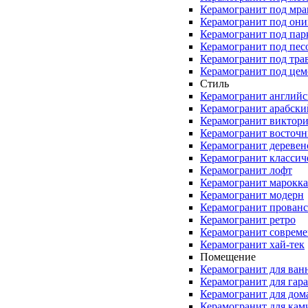
Керамогранит под мр
Керамогранит под они
Керамогранит под пар
Керамогранит под пес
Керамогранит под тра
Керамогранит под цем
Стиль
Керамогранит англий
Керамогранит арабски
Керамогранит виктор
Керамогранит восточ
Керамогранит деревен
Керамогранит классич
Керамогранит лофт
Керамогранит марокк
Керамогранит модерн
Керамогранит прованс
Керамогранит ретро
Керамогранит соврем
Керамогранит хай-тек
Помещение
Керамогранит для ван
Керамогранит для гар
Керамогранит для дом
Керамогранит для кам