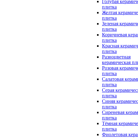
Голубая керамич
плитка
Желтая керамиче
плитка
Зеленая керамич
плитка
Коричневая кера
плитка
Красная керамич
плитка
Разноцветная
керамическая пл
Розовая керамич
плитка
Салатовая керам
плитка
Серая керамичес
плитка
Синяя керамичес
плитка
Сиреневая керам
плитка
Тёмная керамиче
плитка
Фиолетовая кера