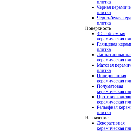
плитка
Черная керамиче
плитка
Черно-белая кер
плитка
Поверхность
3D - объемная
керамическая пл
Глянцевая керам
плитка
Лаппатированна
керамическая пл
Матовая керамич
плитка
Полированная
керамическая пл
Полуматовая
керамическая пл
Противоскользя
керамическая пл
Рельефная керам
плитка
Назначение
Декоративная
керамическая пл