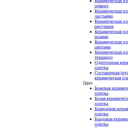
Керамическая пл
цемент
Керамическая пл
листьями
Керамическая пл
рисунком
Керамическая пл
розами
Керамическая пл
цветами
Керамическая пл
терраццо
Однотонная кер
плитка
Состаренная (ру
керамическая пл
Цвет
Бежевая керамич
плитка
Белая керамичес
плитка
Бирюзовая керам
плитка
Бордовая керами
плитка