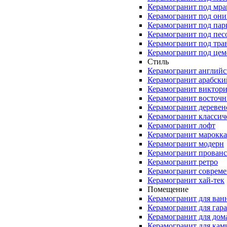
Керамогранит под мр
Керамогранит под они
Керамогранит под пар
Керамогранит под пес
Керамогранит под тра
Керамогранит под цем
Стиль
Керамогранит англий
Керамогранит арабски
Керамогранит виктор
Керамогранит восточ
Керамогранит деревен
Керамогранит классич
Керамогранит лофт
Керамогранит марокк
Керамогранит модерн
Керамогранит прованс
Керамогранит ретро
Керамогранит соврем
Керамогранит хай-тек
Помещение
Керамогранит для ван
Керамогранит для гар
Керамогранит для дом
Керамогранит для кам