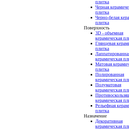
плитка
Черная керамиче
плитка
Черно-белая кер
плитка
Поверхность
3D - объемная
керамическая пл
Глянцевая керам
плитка
Лаппатированна
керамическая пл
Матовая керамич
плитка
Полированная
керамическая пл
Полуматовая
керамическая пл
Противоскользя
керамическая пл
Рельефная керам
плитка
Назначение
Декоративная
керамическая пл