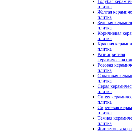
Голубая керамич
плитка
Желтая керамиче
плитка
Зеленая керамич
плитка
Коричневая кера
плитка
Красная керамич
плитка
Разноцветная
керамическая пл
Розовая керамич
плитка
Салатовая керам
плитка
Серая керамичес
плитка
Синяя керамичес
плитка
Сиреневая керам
плитка
Тёмная керамиче
плитка
Фиолетовая кера