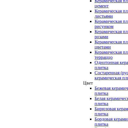
Керамическая пл
цемент
Керамическая пл
листьями
Керамическая пл
рисунком
Керамическая пл
розами
Керамическая пл
цветами
Керамическая пл
терраццо
Однотонная кер
плитка
Состаренная (ру
керамическая пл
Цвет
Бежевая керамич
плитка
Белая керамичес
плитка
Бирюзовая керам
плитка
Бордовая керами
плитка