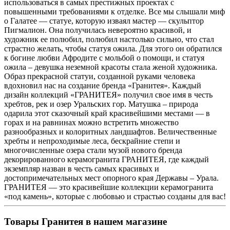
использоваться в самых престижных проектах с
повышенными требованиями к отделке. Все мы слышали миф
о Галатее — статуе, которую изваял мастер — скульптор
Пигмалион. Она получилась невероятно красивой, и
художник ее полюбил, полюбил настолько сильно, что стал
страстно желать, чтобы статуя ожила. Для этого он обратился
к богине любви Афродите с мольбой о помощи, и статуя
ожила – девушка неземной красоты стала женой художника.
Образ прекрасной статуи, созданной руками человека
вдохновил нас на создание бренда «Гранитея». Каждый
дизайн коллекций «ГРАНИТЕЯ» получил свое имя в честь
хребтов, рек и озер Уральских гор. Матушка – природа
одарила этот сказочный край красивейшими местами — в
горах и на равнинах можно встретить множество
разнообразных и колоритных ландшафтов. Величественные
хребты и непроходимые леса, бескрайние степи и
многочисленные озера стали музой нового бренда
декорированного керамогранита ГРАНИТЕЯ, где каждый
экземпляр назван в честь самых красивых и
достопримечательных мест опорного края Державы – Урала.
ГРАНИТЕЯ — это красивейшие коллекции керамогранита
«под камень», которые с любовью и страстью созданы для вас!
Товары Гранитея в нашем магазине