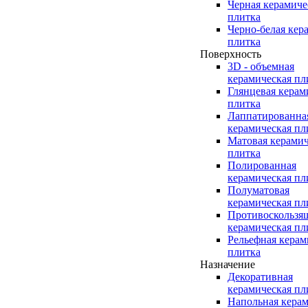
Черная керамиче
плитка
Черно-белая кер
плитка
Поверхность
3D - объемная
керамическая пл
Глянцевая керам
плитка
Лаппатированна
керамическая пл
Матовая керамич
плитка
Полированная
керамическая пл
Полуматовая
керамическая пл
Противоскользя
керамическая пл
Рельефная керам
плитка
Назначение
Декоративная
керамическая пл
Напольная керам