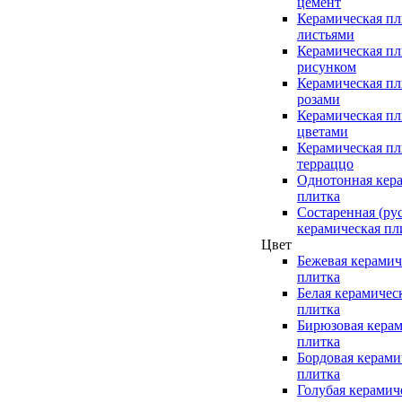
цемент
Керамическая пл
листьями
Керамическая пл
рисунком
Керамическая пл
розами
Керамическая пл
цветами
Керамическая пл
терраццо
Однотонная кер
плитка
Состаренная (ру
керамическая пл
Цвет
Бежевая керамич
плитка
Белая керамичес
плитка
Бирюзовая керам
плитка
Бордовая керами
плитка
Голубая керамич