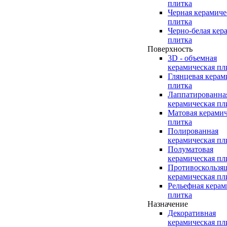
плитка
Черная керамиче
плитка
Черно-белая кер
плитка
Поверхность
3D - объемная
керамическая пл
Глянцевая керам
плитка
Лаппатированна
керамическая пл
Матовая керамич
плитка
Полированная
керамическая пл
Полуматовая
керамическая пл
Противоскользя
керамическая пл
Рельефная керам
плитка
Назначение
Декоративная
керамическая пл