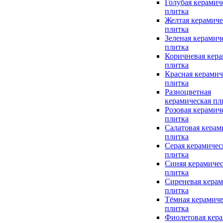
Голубая керамич
плитка
Желтая керамиче
плитка
Зеленая керамич
плитка
Коричневая кера
плитка
Красная керамич
плитка
Разноцветная
керамическая пл
Розовая керамич
плитка
Салатовая керам
плитка
Серая керамичес
плитка
Синяя керамичес
плитка
Сиреневая керам
плитка
Тёмная керамиче
плитка
Фиолетовая кера