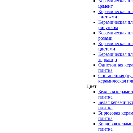
Керамическая пл
цемент
Керамическая пл
листьями
Керамическая пл
рисунком
Керамическая пл
розами
Керамическая пл
цветами
Керамическая пл
терраццо
Однотонная кер
плитка
Состаренная (ру
керамическая пл
Цвет
Бежевая керамич
плитка
Белая керамичес
плитка
Бирюзовая керам
плитка
Бордовая керами
плитка