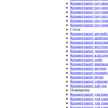
Керамогранит под мр
Керамогранит под они
Керамогранит под пар
Керамогранит под пес
Керамогранит под тра
Керамогранит под цем
Стиль
Керамогранит англий
Керамогранит арабски
Керамогранит виктор
Керамогранит восточ
Керамогранит деревен
Керамогранит классич
Керамогранит лофт
Керамогранит марокк
Керамогранит модерн
Керамогранит прованс
Керамогранит ретро
Керамогранит соврем
Керамогранит хай-тек
Помещение
Керамогранит для ван
Керамогранит для гар
Керамогранит для дом
Керамогранит для кам