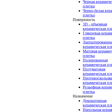
Черная керамиче
плитка
Черно-белая кер
плитка
Поверхность
3D - объемная
керамическая пл
Глянцевая керам
плитка
Лаппатированна
керамическая пл
Матовая керамич
плитка
Полированная
керамическая пл
Полуматовая
керамическая пл
Противоскользя
керамическая пл
Рельефная керам
плитка
Назначение
Декоративная
керамическая пл
Напольная керам