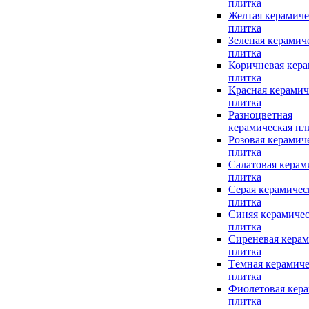
плитка
Желтая керамиче
плитка
Зеленая керамич
плитка
Коричневая кера
плитка
Красная керамич
плитка
Разноцветная
керамическая пл
Розовая керамич
плитка
Салатовая керам
плитка
Серая керамичес
плитка
Синяя керамичес
плитка
Сиреневая керам
плитка
Тёмная керамиче
плитка
Фиолетовая кера
плитка