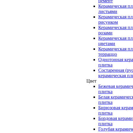
цемент
Керамическая пл
листьями
Керамическая пл
рисунком
Керамическая пл
розами
Керамическая пл
цветами
Керамическая пл
терраццо
Однотонная кер
плитка
Состаренная (ру
керамическая пл
Цвет
Бежевая керамич
плитка
Белая керамичес
плитка
Бирюзовая керам
плитка
Бордовая керами
плитка
Голубая керамич