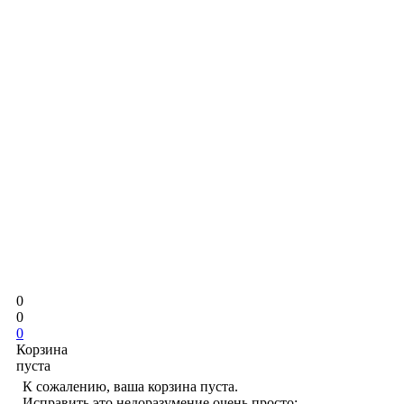
0
0
0
Корзина
пуста
К сожалению, ваша корзина пуста.
Исправить это недоразумение очень просто: