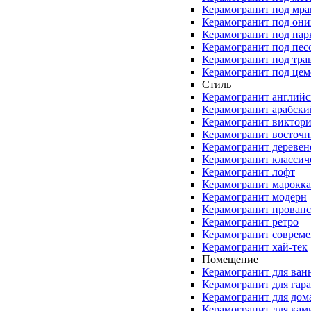
Керамогранит под мр
Керамогранит под они
Керамогранит под пар
Керамогранит под пес
Керамогранит под тра
Керамогранит под цем
Стиль
Керамогранит англий
Керамогранит арабски
Керамогранит виктор
Керамогранит восточ
Керамогранит деревен
Керамогранит классич
Керамогранит лофт
Керамогранит марокк
Керамогранит модерн
Керамогранит прованс
Керамогранит ретро
Керамогранит соврем
Керамогранит хай-тек
Помещение
Керамогранит для ван
Керамогранит для гар
Керамогранит для дом
Керамогранит для кам