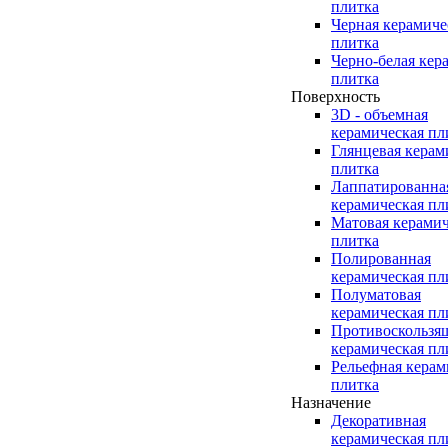
плитка
Черная керамиче
плитка
Черно-белая кер
плитка
Поверхность
3D - объемная
керамическая пл
Глянцевая керам
плитка
Лаппатированна
керамическая пл
Матовая керамич
плитка
Полированная
керамическая пл
Полуматовая
керамическая пл
Противоскользя
керамическая пл
Рельефная керам
плитка
Назначение
Декоративная
керамическая пл