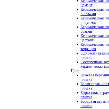
Керамическая пл
цемент
Керамическая пл
листьями
Керамическая пл
рисунком
Керамическая пл
розами
Керамическая пл
цветами
Керамическая пл
терраццо
Однотонная кер
плитка
Состаренная (ру
керамическая пл
Цвет
Бежевая керамич
плитка
Белая керамичес
плитка
Бирюзовая керам
плитка
Бордовая керами
плитка