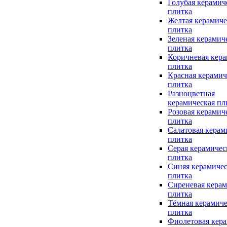
Голубая керамич
плитка
Желтая керамиче
плитка
Зеленая керамич
плитка
Коричневая кера
плитка
Красная керамич
плитка
Разноцветная
керамическая пл
Розовая керамич
плитка
Салатовая керам
плитка
Серая керамичес
плитка
Синяя керамичес
плитка
Сиреневая керам
плитка
Тёмная керамиче
плитка
Фиолетовая кера