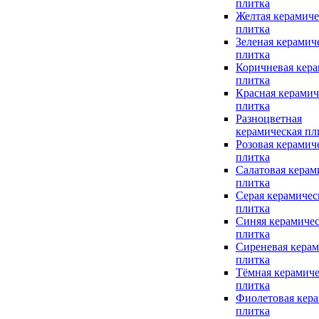
плитка
Желтая керамиче
плитка
Зеленая керамич
плитка
Коричневая кера
плитка
Красная керамич
плитка
Разноцветная
керамическая пл
Розовая керамич
плитка
Салатовая керам
плитка
Серая керамичес
плитка
Синяя керамичес
плитка
Сиреневая керам
плитка
Тёмная керамиче
плитка
Фиолетовая кера
плитка