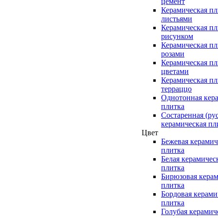
цемент
Керамическая пл
листьями
Керамическая пл
рисунком
Керамическая пл
розами
Керамическая пл
цветами
Керамическая пл
терраццо
Однотонная кер
плитка
Состаренная (ру
керамическая пл
Цвет
Бежевая керамич
плитка
Белая керамичес
плитка
Бирюзовая керам
плитка
Бордовая керами
плитка
Голубая керамич