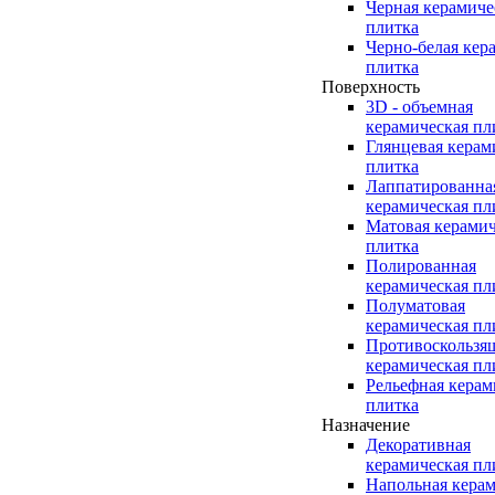
Черная керамиче
плитка
Черно-белая кер
плитка
Поверхность
3D - объемная
керамическая пл
Глянцевая керам
плитка
Лаппатированна
керамическая пл
Матовая керамич
плитка
Полированная
керамическая пл
Полуматовая
керамическая пл
Противоскользя
керамическая пл
Рельефная керам
плитка
Назначение
Декоративная
керамическая пл
Напольная керам