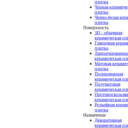
плитка
Черная керамиче
плитка
Черно-белая кер
плитка
Поверхность
3D - объемная
керамическая пл
Глянцевая керам
плитка
Лаппатированна
керамическая пл
Матовая керамич
плитка
Полированная
керамическая пл
Полуматовая
керамическая пл
Противоскользя
керамическая пл
Рельефная керам
плитка
Назначение
Декоративная
керамическая пл