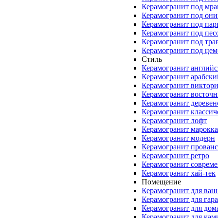
Керамогранит под мр
Керамогранит под они
Керамогранит под пар
Керамогранит под пес
Керамогранит под тра
Керамогранит под цем
Стиль
Керамогранит англий
Керамогранит арабски
Керамогранит виктор
Керамогранит восточ
Керамогранит деревен
Керамогранит классич
Керамогранит лофт
Керамогранит марокк
Керамогранит модерн
Керамогранит прованс
Керамогранит ретро
Керамогранит соврем
Керамогранит хай-тек
Помещение
Керамогранит для ван
Керамогранит для гар
Керамогранит для дом
Керамогранит для кам