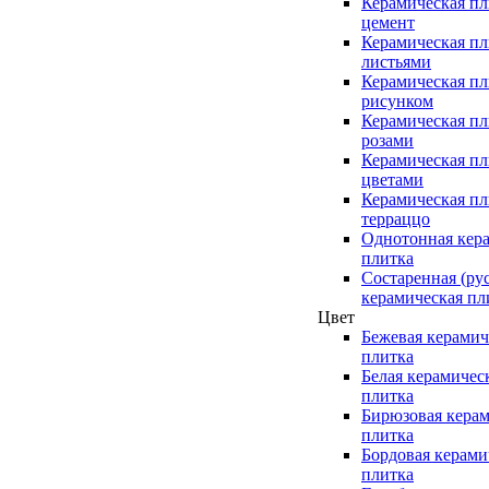
Керамическая пл
цемент
Керамическая пл
листьями
Керамическая пл
рисунком
Керамическая пл
розами
Керамическая пл
цветами
Керамическая пл
терраццо
Однотонная кер
плитка
Состаренная (ру
керамическая пл
Цвет
Бежевая керамич
плитка
Белая керамичес
плитка
Бирюзовая керам
плитка
Бордовая керами
плитка