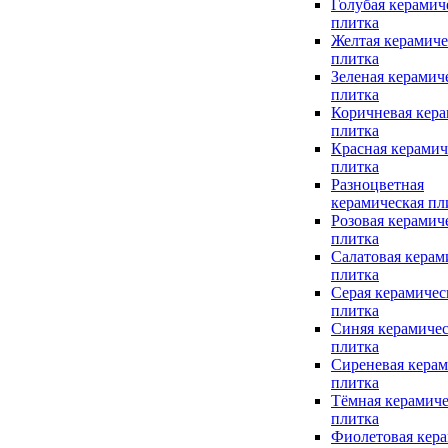
Голубая керамич
плитка
Желтая керамиче
плитка
Зеленая керамич
плитка
Коричневая кера
плитка
Красная керамич
плитка
Разноцветная
керамическая пл
Розовая керамич
плитка
Салатовая керам
плитка
Серая керамичес
плитка
Синяя керамичес
плитка
Сиреневая керам
плитка
Тёмная керамиче
плитка
Фиолетовая кера