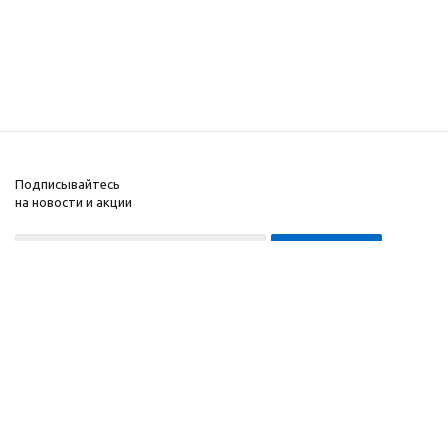
Подписывайтесь
на новости и акции
+7(3952)72-62-99
Компания
Информация